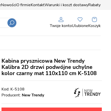
e
Nowości
O firmie
Kontakt
Warunki i koszt dostawy
Rabaty
Twoje konto
Ulubione
Koszyk
Kabina prysznicowa New Trendy
Kalibra 2D drzwi podwójne uchylne
kolor czarny mat 110x110 cm K-5108
K-5108
Producent:
New Trendy