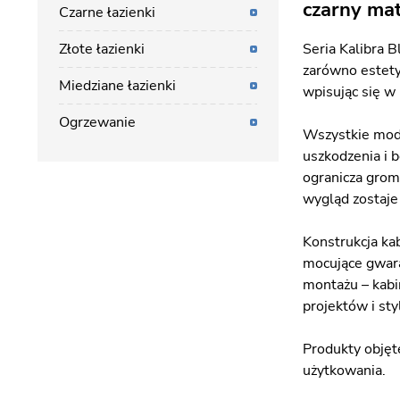
czarny ma
Czarne łazienki
Złote łazienki
Seria Kalibra 
zarówno estety
Miedziane łazienki
wpisując się w 
Ogrzewanie
Wszystkie mode
uszkodzenia i 
ogranicza groma
wygląd zostaje
Konstrukcja kab
mocujące gwara
montażu – kabi
projektów i sty
Produkty objęt
użytkowania.