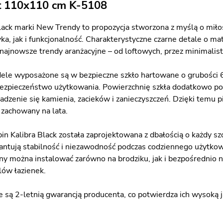
t 110x110 cm K-5108
Black marki New Trendy to propozycja stworzona z myślą o miło
ka, jak i funkcjonalność. Charakterystyczne czarne detale o
najnowsze trendy aranżacyjne – od loftowych, przez minimalist
le wyposażone są w bezpieczne szkło hartowane o grubości 
bezpieczeństwo użytkowania. Powierzchnię szkła dodatkowo po
dzenie się kamienia, zacieków i zanieczyszczeń. Dzięki temu pi
 zachowany na lata.
in Kalibra Black została zaprojektowana z dbałością o każdy sz
ntują stabilność i niezawodność podczas codziennego użytkowan
ny można instalować zarówno na brodziku, jak i bezpośrednio 
lów łazienek.
e są 2-letnią gwarancją producenta, co potwierdza ich wysoką