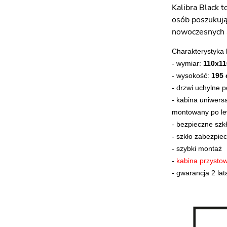
Kalibra Black t
osób poszukują
nowoczesnych a
Charakterystyka 
- wymiar:
110x11
- wysokość:
195
- drzwi uchylne 
- kabina uniwers
montowany po lew
- bezpieczne szk
-
szkło zabezpiec
-
szybki montaż
-
kabina przysto
-
gwarancja 2 lat