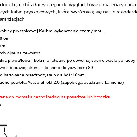
o kolekcja, która łączy elegancki wygląd, trwałe materiały i pr
cych kabin prysznicowych, które wyróżniają się na tle standa
ranżacjach.
kabiny prysznicowej Kalibra wykończenie czarny mat :
0 cm
 cm
podwójne na zewnątrz
alna prawa/lewa - boki monotwane po dowolnej stronie wedle potrzeby
e lub prawej stronie - to samo dotyczy boku 80
ło hartowane przeźroczyste o grubości 6mm
zone powłoką Active Shield 2.0 (zapobiega osadzaniu kamienia)
wana do montażu bezpośrednio na posadzce lub brodziku
a