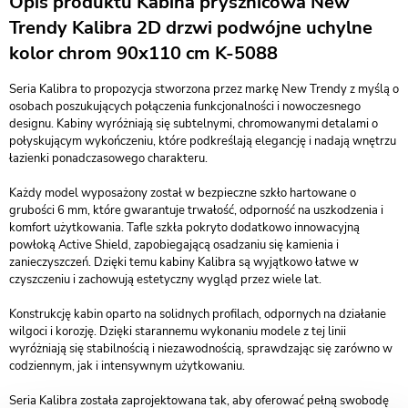
Opis produktu Kabina prysznicowa New
Trendy Kalibra 2D drzwi podwójne uchylne
kolor chrom 90x110 cm K-5088
Seria Kalibra to propozycja stworzona przez markę New Trendy z myślą o
osobach poszukujących połączenia funkcjonalności i nowoczesnego
designu. Kabiny wyróżniają się subtelnymi, chromowanymi detalami o
połyskującym wykończeniu, które podkreślają elegancję i nadają wnętrzu
łazienki ponadczasowego charakteru.
Każdy model wyposażony został w bezpieczne szkło hartowane o
grubości 6 mm, które gwarantuje trwałość, odporność na uszkodzenia i
komfort użytkowania. Tafle szkła pokryto dodatkowo innowacyjną
powłoką Active Shield, zapobiegającą osadzaniu się kamienia i
zanieczyszczeń. Dzięki temu kabiny Kalibra są wyjątkowo łatwe w
czyszczeniu i zachowują estetyczny wygląd przez wiele lat.
Konstrukcję kabin oparto na solidnych profilach, odpornych na działanie
wilgoci i korozję. Dzięki starannemu wykonaniu modele z tej linii
wyróżniają się stabilnością i niezawodnością, sprawdzając się zarówno w
codziennym, jak i intensywnym użytkowaniu.
Seria Kalibra została zaprojektowana tak, aby oferować pełną swobodę