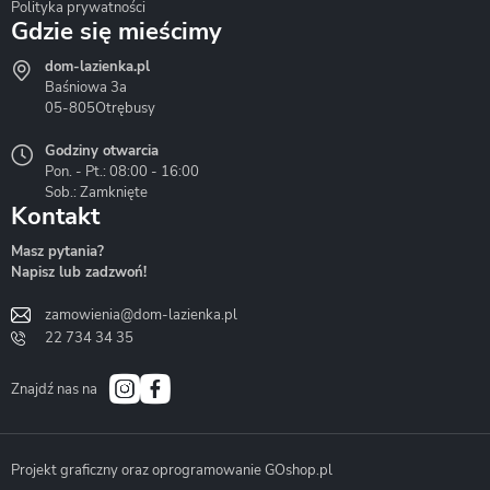
Polityka prywatności
Gdzie się mieścimy
dom-lazienka.pl
Hydrostop
Inea
Invena
Baśniowa 3a
05-805
Otrębusy
Godziny otwarcia
Pon. - Pt.: 08:00 - 16:00
Sob.: Zamknięte
Kontakt
Liveno
Loge Garden
Massi
Masz pytania?
Napisz lub zadzwoń!
zamowienia@dom-lazienka.pl
22 734 34 35
Mazur
Metal-Hurt
Moel
Bath&Spa
Znajdź nas na
Projekt graficzny oraz oprogramowanie GOshop.pl