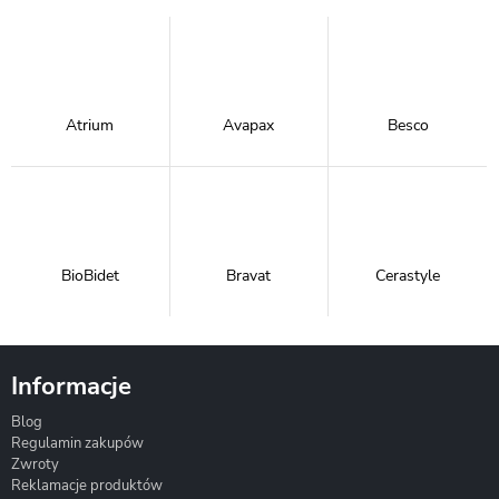
Atrium
Avapax
Besco
BioBidet
Bravat
Cerastyle
Informacje
Blog
Corsan
Gante
Hydrosan
Regulamin zakupów
Zwroty
Reklamacje produktów