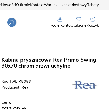
e
Nowości
O firmie
Kontakt
Warunki i koszt dostawy
Rabaty
Twoje konto
Ulubione
Koszyk
Kabina prysznicowa Rea Primo Swing
90x70 chrom drzwi uchylne
KPL-K5056
Producent:
Rea