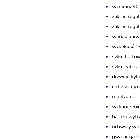
wymiary 90 
zakres regul
zakres regul
wersja uniw
wysokość 1
szkło harto
szkło zabez
drzwi uchyl
ciche zamyka
montaż na b
wykończeni
bardzo wytr
uchwyty w k
gwarancja 2 