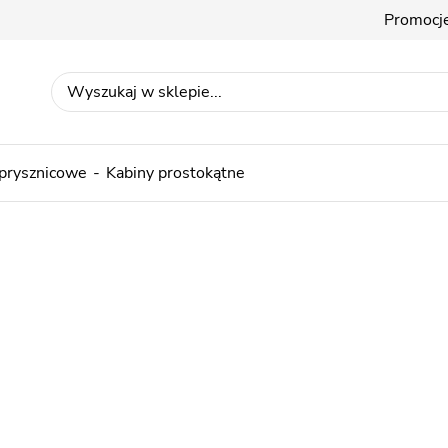
Promocj
 prysznicowe
Kabiny prostokątne