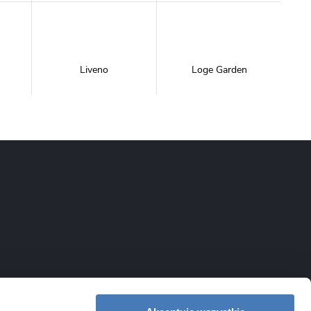
Liveno
Loge Garden
NewTrendy
Novoterm
Inwestycje
Swiac
Swiss Liniger