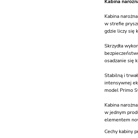
Kabina narożna
Kabina narożna
w strefie prys
gdzie liczy się
Skrzydła wykon
bezpieczeństwo
osadzanie się 
Stabilną i trwa
intensywnej ek
model Primo Sw
Kabina narożna
w jednym produ
elementem now
Cechy kabiny 