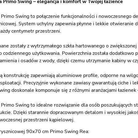
 Primo Swing – elegancja i komfort w Twojej łazience
 Primo Swing to połączenie funkcjonalności i nowoczesnego de
znicowej. System uchylny zapewnia płynne i lekkie otwieranie d
 każdy centymetr przestrzeni.
ane zostały z wytrzymałego szkła hartowanego o zwiększonej o
 codziennego użytkowania. Powierzchnia została dodatkowo po
kamienia i osadów z wody, dzięki czemu utrzymanie kabiny w czy
łą konstrukcję zapewniają aluminiowe profile, odporne na wilg
sploatacji. Precyzyjnie wykonane zawiasy gwarantują ciche i l
ing doskonale komponuje się z różnymi aranżacjami łazienek –
 Primo Swing to idealne rozwiązanie dla osób poszukujących s
kcie. Dzięki starannie dopracowanym detalom i wysokiej jakoś
oczesnej przestrzeni kąpielowej.
prysznicowej 90x70 cm Primo Swing Rea: