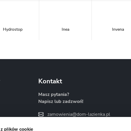
Hydrostop
Inea
Invena
Metal-Hurt
Moel
New Trendy
y
Kontakt
Masz pytania?
Napisz lub zadzwoń!
Sanitti
Savana
Skiendi
zamowienia@dom-lazienka.pl
22 734 34 35
:00
 z plików cookie