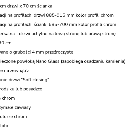
cm drzwi x 70 cm ścianka
acji na profilach: drzwi 885-915 mm kolor profili chrom
acji na profilach: ścianki 685-700 mm kolor profili chrom
ersalna - drzwi uchylne na lewą stronę lub prawą stronę
90 cm
wane o grubości 4 mm przeźroczyste
pieczone powłoką Nano Glass (zapobiega osadzaniu kamienia)
ne na zewnątrz
nie drzwi “Soft closing”
rodziku lub posadzce
e chrom
zymałe zawiasy
olorze chrom
lata