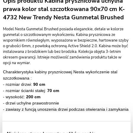
Opis produktu Kabina prysznicowa uchylna
prawa kolor stal szczotkowana 90x70 cm K-
4732 New Trendy Nesta Gunmetal Brushed
Model Nesta Gunmetal Brushed posiada eleganckie, detale w kolorze
gunmetal o szczotkowanym wykończeniu. Kabina prysznicowa ze
wspornikiem równoległym, wyposażona w bezpieczne, hartowane szyby
o grubości 6mm, z powłoką ochronną Active Shield 2.0. Kabina może być
instalowana z brodzikiem lub bez brodzika. Kolekcja objęta 3-letnim
okresem gwarancji. Istnieje możliwość zamówienia produktu także w
opcji na wymiar.
Charakterystyka kabiny prysznicowej Nesta wykończenie stal
szczotkowana :
- rozmiar drzwi:
90 cm
- rozmiar ścianki stałej:
70 cm
- wysokość:
200 cm
- drzwi uchylne prawostronnie
- zawiasy z funcją unoszenia drzwi podczas otwierania i zamykania
- bezpieczne szkło hartowane przeźroczyste o grubości 6mm
-
szkło zabezpieczone powłoką Active Shield 2.0 (zapobiega
osadzaniu kamienia)