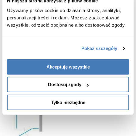
Niniejsza strona korzysta z plików cookie
-
szybki montaż
-
drzwi przystosowane do montażu bezpośrednio na posadzce lub
Używamy plików cookie do działania strony, analityki,
brodziku
personalizacji treści i reklam. Możesz zaakceptować
-
montaż z listwą progową lub bez
wszystkie, odrzucić opcjonalne albo dostosować zgody.
- listwa progowa jest elementem pomocnym w zachowaniu lepszej
szczelności, jednak jej montaż nie jest koniecznością
- listwa progowa oraz dodatkowa uszczelka znajdują się w zestawie
z pozostałymi częściami kabiny prysznicowej
Pokaż szczegóły
-
gwarancja 3 lata
Akceptuję wszystkie
Dostosuj zgody
Tylko niezbędne