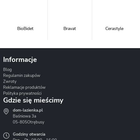
BioBidet
Bravat
Cerastyle
Informacje
Blog
Corsan
Gante
Hydrosan
Regulamin zakupów
Zwroty
Reklamacje produktów
Polityka prywatności
Gdzie się mieścimy
dom-lazienka.pl
Hydrostop
Inea
Invena
Baśniowa 3a
05-805
Otrębusy
Godziny otwarcia