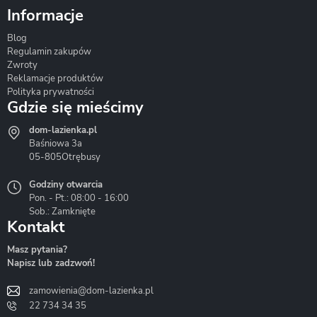
Informacje
Blog
Corsan
Gante
Hydrosan
Regulamin zakupów
Zwroty
Reklamacje produktów
Polityka prywatności
Gdzie się mieścimy
dom-lazienka.pl
Hydrostop
Inea
Invena
Baśniowa 3a
05-805
Otrębusy
Godziny otwarcia
Pon. - Pt.: 08:00 - 16:00
Sob.: Zamknięte
Kontakt
Liveno
Loge Garden
Massi
Masz pytania?
Napisz lub zadzwoń!
zamowienia@dom-lazienka.pl
22 734 34 35