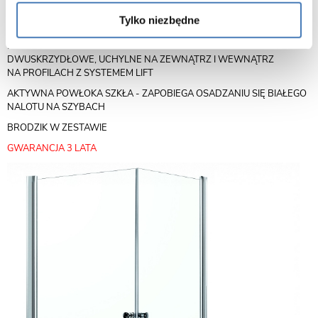
MONTAŻ: NAROŻNY
SZKŁO: 6 MM, HARTOWANE
Tylko niezbędne
PROFILE: ALUMINIOWE, CHROM
DRZWI:
DWUSKRZYDŁOWE, UCHYLNE NA ZEWNĄTRZ I WEWNĄTRZ
NA PROFILACH Z SYSTEMEM LIFT
AKTYWNA POWŁOKA SZKŁA - ZAPOBIEGA OSADZANIU SIĘ BIAŁEGO
NALOTU NA SZYBACH
BRODZIK W ZESTAWIE
GWARANCJA 3 LATA