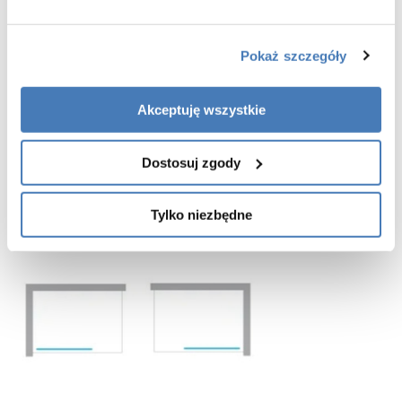
co potwierdza wysoką jakość materiałów i precyzję wykonania. To
produkt dla osób, które chcą połączyć nowoczesny design z trwałością i
komfortem codziennego użytkowania.
Pokaż szczegóły
Charakterystyka parawanu wannowego Nesta wykończenie miedź
szczotkowana :
Akceptuję wszystkie
- wymiar:
80 cm
- wysokość:
150 cm
- model uniwersalny prawy/lewy
- bezpieczne szkło hartowane przeźroczyste o grubości 8 mm
Dostosuj zgody
- szkło zabezpieczone powłoką Active Shield 2.0 (zapobiega osadzaniu
kamienia)
- szybki montaż
Tylko niezbędne
- gwarancja 3 lata