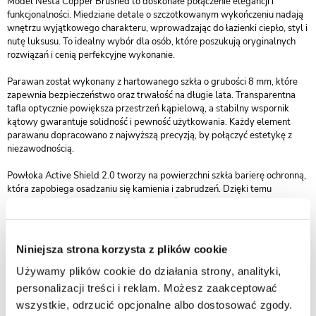
Model Nesta Copper Brushed to doskonałe połączenie elegancji i
funkcjonalności. Miedziane detale o szczotkowanym wykończeniu nadają
wnętrzu wyjątkowego charakteru, wprowadzając do łazienki ciepło, styl i
nutę luksusu. To idealny wybór dla osób, które poszukują oryginalnych
rozwiązań i cenią perfekcyjne wykonanie.
Parawan został wykonany z hartowanego szkła o grubości 8 mm, które
zapewnia bezpieczeństwo oraz trwałość na długie lata. Transparentna
tafla optycznie powiększa przestrzeń kąpielową, a stabilny wspornik
kątowy gwarantuje solidność i pewność użytkowania. Każdy element
parawanu dopracowano z najwyższą precyzją, by połączyć estetykę z
niezawodnością.
Powłoka Active Shield 2.0 tworzy na powierzchni szkła barierę ochronną,
która zapobiega osadzaniu się kamienia i zabrudzeń. Dzięki temu
parawan jest łatwy w utrzymaniu czystości i przez wiele lat zachowuje
nieskazitelny wygląd.
Kolor Copper Brushed, czyli miedź szczotkowana, doskonale komponuje
Niniejsza strona korzysta z plików cookie
się z czarną, białą lub złotą armaturą, tworząc eleganckie, nowoczesne
wnętrze o wyjątkowym klimacie. To odcień, który dodaje wnętrzu głębi, a
Używamy plików cookie do działania strony, analityki,
jednocześnie wprowadza przyjemne, ciepłe tony.
personalizacji treści i reklam. Możesz zaakceptować
wszystkie, odrzucić opcjonalne albo dostosować zgody.
Kolekcja Nesta Copper Brushed objęta jest 3-letnim okresem gwarancji,