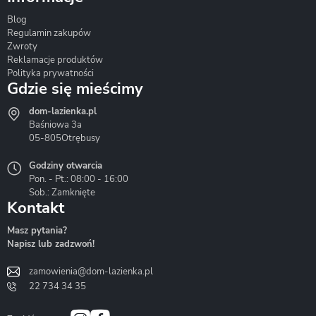
Blog
Corsan
Gante
Hydrosan
Regulamin zakupów
Zwroty
Reklamacje produktów
Polityka prywatności
Gdzie się mieścimy
dom-lazienka.pl
Hydrostop
Inea
Invena
Baśniowa 3a
05-805
Otrębusy
Godziny otwarcia
Pon. - Pt.: 08:00 - 16:00
Sob.: Zamknięte
Kontakt
Liveno
Loge Garden
Massi
Masz pytania?
Napisz lub zadzwoń!
zamowienia@dom-lazienka.pl
22 734 34 35
Mazur
Metal-Hurt
Moel
Bath&Spa