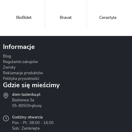
BioBidet
Bravat
Cerastyle
Informacje
Blog
Corsan
Gante
Hydrosan
Regulamin zakupów
Zwroty
Reklamacje produktów
Polityka prywatności
Gdzie się mieścimy
dom-lazienka.pl
Hydrostop
Inea
Invena
Baśniowa 3a
05-805
Otrębusy
Godziny otwarcia
Pon. - Pt.: 08:00 - 16:00
Sob.: Zamknięte