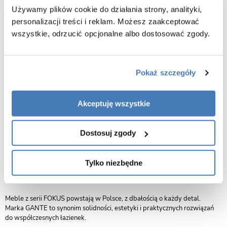
Funkcjonalność i design w jednym zestawie
Używamy plików cookie do działania strony, analityki,
Do zestawu dołączona jest umywalka dolomitowa, która efektownie
personalizacji treści i reklam. Możesz zaakceptować
kontrastuje z naturalnym dekorem szafki, tworząc spójną, nowoczesną
wszystkie, odrzucić opcjonalne albo dostosować zgody.
całość. Pojemne szuflady zapewniają dużo miejsca na przechowywanie
kosmetyków i akcesoriów łazienkowych. System cichego domykania
sprawia, że szuflady zamykają się płynnie i bez hałasu, zwiększając
komfort codziennego użytkowania.
Pokaż szczegóły
Stylowe i trwałe rozwiązanie do każdej łazienki
Zestaw łączy styl i praktyczność – idealnie sprawdzi się zarówno w
małych, jak i większych łazienkach. Dzięki nowoczesnej konstrukcji i
Akceptuję wszystkie
wysokiej jakości materiałom mebel zachowa swój wygląd i
funkcjonalność przez lata.
Dostosuj zgody
Szafka dostarczana jest w stanie złożonym i wstępnie wyregulowanym,
co znacznie skraca czas montażu i zapewnia wygodę użytkowania.
Tylko niezbędne
Gwarancja: 2 lata
Producent:
GREKON – Polska marka GANTE
Meble z serii FOKUS powstają w Polsce, z dbałością o każdy detal.
Marka GANTE to synonim solidności, estetyki i praktycznych rozwiązań
do współczesnych łazienek.