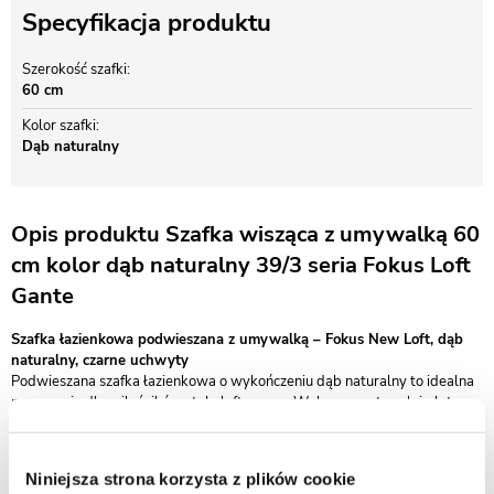
Specyfikacja produktu
Szerokość szafki
60 cm
Kolor szafki
Dąb naturalny
Opis produktu Szafka wisząca z umywalką 60
cm kolor dąb naturalny 39/3 seria Fokus Loft
Gante
Szafka łazienkowa podwieszana z umywalką – Fokus New Loft, dąb
naturalny, czarne uchwyty
Podwieszana szafka łazienkowa o wykończeniu dąb naturalny to idealna
propozycja dla miłośników stylu loftowego. Wykonana z trwałej płyty
MDF pokrytej odporną na wilgoć folią meblową, łączy nowoczesną
estetykę z funkcjonalnością. Charakteru dodają jej klasyczne, czarne
uchwyty – eleganckie i wygodne w codziennym użytkowaniu.
Niniejsza strona korzysta z plików cookie