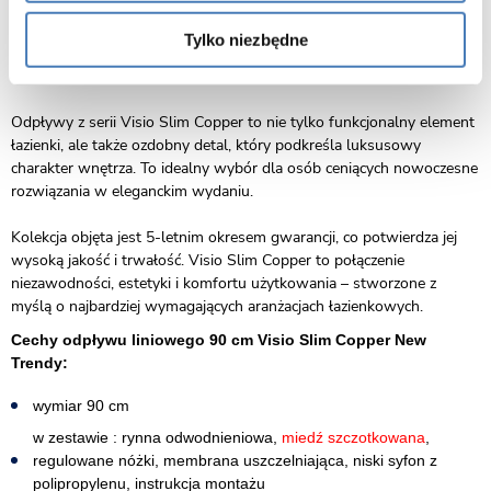
Dzięki regulowanym nóżkom rynien montaż jest szybki, prosty i
precyzyjny, niezależnie od rodzaju powierzchni. Gładka powierzchnia
Tylko niezbędne
odpływu ułatwia czyszczenie, zapewniając higienę i estetykę na co
dzień.
Odpływy z serii Visio Slim Copper to nie tylko funkcjonalny element
łazienki, ale także ozdobny detal, który podkreśla luksusowy
charakter wnętrza. To idealny wybór dla osób ceniących nowoczesne
rozwiązania w eleganckim wydaniu.
Kolekcja objęta jest 5-letnim okresem gwarancji, co potwierdza jej
wysoką jakość i trwałość. Visio Slim Copper to połączenie
niezawodności, estetyki i komfortu użytkowania – stworzone z
myślą o najbardziej wymagających aranżacjach łazienkowych.
Cechy odpływu liniowego 90 cm Visio Slim Copper New
Trendy:
wymiar 90 cm
w zestawie : rynna odwodnieniowa,
miedź szczotkowana
,
regulowane nóżki, membrana uszczelniająca, niski syfon z
polipropylenu, instrukcja montażu