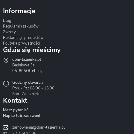
Informacje
Blog
Corsan
Gante
Hydrosan
Regulamin zakupów
Zwroty
Reklamacje produktów
Polityka prywatności
Gdzie się mieścimy
dom-lazienka.pl
Hydrostop
Inea
Invena
Baśniowa 3a
05-805
Otrębusy
Godziny otwarcia
Pon. - Pt.: 08:00 - 16:00
Sob.: Zamknięte
Kontakt
Liveno
Loge Garden
Massi
Masz pytania?
Napisz lub zadzwoń!
zamowienia@dom-lazienka.pl
22 734 34 35