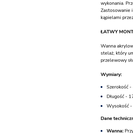
wykonania. Prz
Zastosowanie i
kąpielami przez
ŁATWY MON
Wanna akrylowa
stelaż, który 
przelewowy sł
Wymiary:
Szerokość -
Długość - 1
Wysokość -
​Dane techniczne
Wanna:
Prz