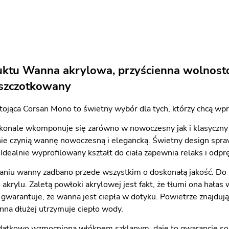
uktu Wanna akrylowa, przyścienna wolnosto
 szczotkowany
jąca Corsan Mono to świetny wybór dla tych, którzy chcą wpro
onale wkomponuje się zarówno w nowoczesny jak i klasyczny wy
nie czynią wannę nowoczesną i elegancką. Świetny design spra
Idealnie wyprofilowany kształt do ciała zapewnia relaks i odpr
aniu wanny zadbano przede wszystkim o doskonałą jakość. Do 
akrylu. Zaletą powłoki akrylowej jest fakt, że tłumi ona hała
 gwarantuje, że wanna jest ciepła w dotyku. Powietrze znajduj
nna dłużej utrzymuje ciepło wody.
datkowo wzmocniona włóknem szklanym, daje to gwarancję so