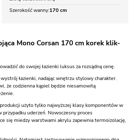
Szerokość wanny
170 cm
jąca Mono Corsan 170 cm korek klik-
wadzić do swojej łazienki luksus za rozsądną cenę.
strój łazienki, nadając wnętrzu stylowy charakter.
wi, że codzienna kąpiel będzie niesamowitą
ężenie.
produkcji użyto tylko najwyższej klasy komponentów w
s w przypadku uderzeń. Nowoczesny proces
ące się miedzy warstwami akrylu zapewnia termoizolację,
lidności. Natomiast zastosowanie wzmocnionego dna