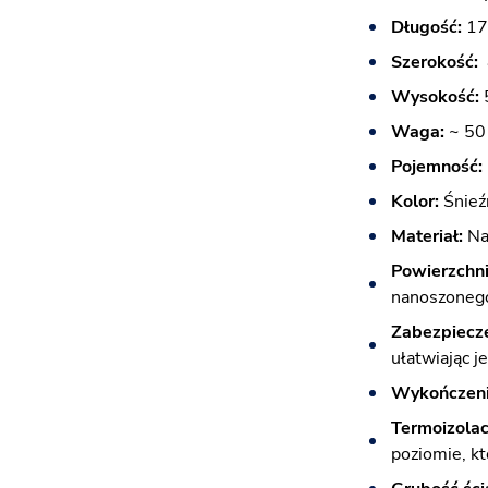
Długość:
17
Szerokość:
Wysokość:
Waga:
~ 50
Pojemność:
Kolor:
Śnieź
Materiał:
Naj
Powierzchni
nanoszonego
Zabezpiecze
ułatwiając j
Wykończeni
Termoizolac
poziomie, k