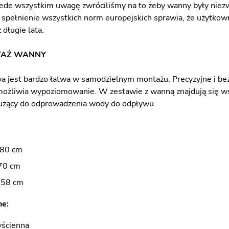
ede wszystkim uwagę zwróciliśmy na to żeby wanny były niez
 spełnienie wszystkich norm europejskich sprawia, że użytkow
 długie lata.
TAŻ WANNY
 jest bardzo łatwa w samodzielnym montażu. Precyzyjne i b
umożliwia wypoziomowanie. W zestawie z wanną znajdują się ws
użący do odprowadzenia wody do odpływu.
 80 cm
70 cm
 58 cm
:​​
yścienna