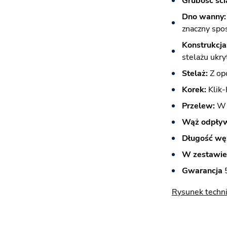
Grubość ści
Dno wanny:
znaczny spos
Konstrukcja
stelażu ukr
Stelaż:
Z op
Korek:
Klik-
Przelew:
W 
Wąż odpły
Długość wę
W zestawie
Gwarancja
5
Rysunek techn