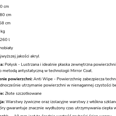
0 cm
80 cm
58 cm
 kg
260 l
nobiały
wyższej jakości akryl
a:
Połysk - Lustrzana i idealnie płaska zewnętrzna powierzchn
 metodą antystatyczną w technologii Mirror Coat.
nie powierzchni:
Anti Wipe - Powierzchnię zabezpiecza techno
ednocześnie utrzymanie powierzchni w nienagannej czystości b
e:
Złote szczotkowane
ja:
Warstwy żywiczne oraz izolacyjne warstwy z włókna szklane
tóry gwarantuje znacznie wydłużony czas utrzymywania ciepła