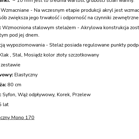
anki:
~ 10 mm jest to średnia wartość grubości ścian wanny.
Wzmacniane - Na wczesnym etapie produkcji akryl jest wzmacni
ób zwiększa jego trwałość i odporność na czynniki zewnętrzne
:
Wzmocniona stalowym stelażem - Akrylowa konstrukcja zost
ytym pod jej dnem.
cją wypoziomowania - Stelaż posiada regulowane punkty podpa
Klak , Stal, Mosiądz kolor złoty szczotkowany
zestawie
wowy:
Elastyczny
ża:
80 cm
:
Syfon, Wąż odpływowy, Korek, Przelew
 lat
iczny Mono 170