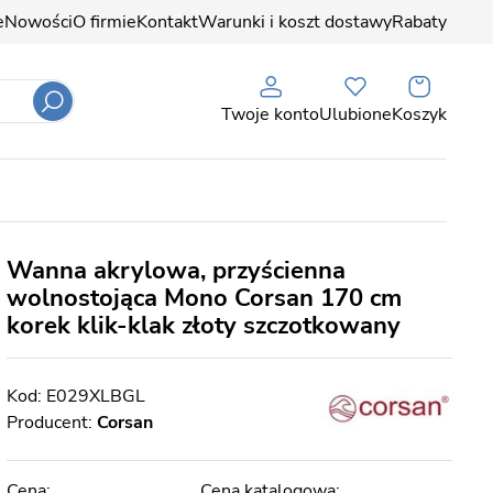
e
Nowości
O firmie
Kontakt
Warunki i koszt dostawy
Rabaty
Twoje konto
Ulubione
Koszyk
Wanna akrylowa, przyścienna
wolnostojąca Mono Corsan 170 cm
korek klik-klak złoty szczotkowany
E029XLBGL
Producent:
Corsan