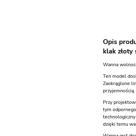
Opis prod
klak złoty
Wanna wolnosto
Ten model dosk
Zaokrąglone li
przyjemnością. 
Przy projektow
tym odpornego 
technologiczny
dzięki temu wa
Wanna jest do