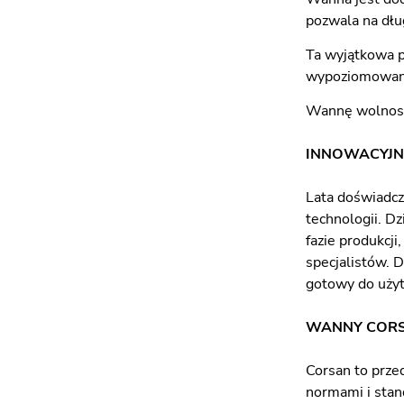
pozwala na dłu
Ta wyjątkowa 
wypoziomowan
Wannę wolnost
INNOWACYJN
Lata doświadcz
technologii. D
fazie produkcj
specjalistów. 
gotowy do uży
WANNY CORS
Corsan to prze
normami i stan