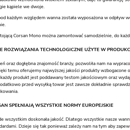
gie kąpiele we dwoje.
pod każdym względem wanna została wyposażona w odpływ wody
ie.
ojącą Corsan Mono można zamontować samodzielnie, do każde
E ROZWIĄZANIA TECHNOLOGICZNE UŻYTE W PRODUKC
eń oraz dogłębna znajomość branży, pozwoliła nam na wyprac
zięki temu oferujemy najwyższej jakości produkty wzbogacone
i, każdy produkt jest poddawany testom jakościowym oraz wy
Dodatkowo przed wysyłką towar jest zawsze dokładnie sprawdza
tkowania.
AN SPEŁNIAJĄ WSZYSTKIE NORMY EUROPEJSKIE
de wszystkim doskonała jakość. Dlatego wszystkie nasze wan
dardami. Dzieje się tak ponieważ zależy nam na tym aby zapewn