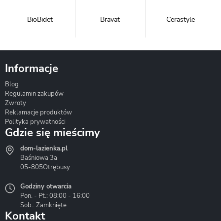
BioBidet
Bravat
Cerastyle
Informacje
Blog
Corsan
Gante
Hydrosan
Regulamin zakupów
Zwroty
Reklamacje produktów
Polityka prywatności
Gdzie się mieścimy
dom-lazienka.pl
Hydrostop
Inea
Invena
Baśniowa 3a
05-805
Otrębusy
Godziny otwarcia
Pon. - Pt.: 08:00 - 16:00
Sob.: Zamknięte
Kontakt
Liveno
Loge Garden
Massi