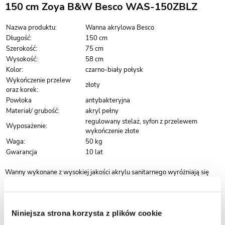
150 cm Zoya B&W Besco WAS-150ZBLZ
Nazwa produktu:
Wanna akrylowa Besco
Długość:
150 cm
Szerokość:
75 cm
Wysokość:
58 cm
Kolor:
czarno-biały połysk
Wykończenie przelew
złoty
oraz korek:
Powłoka
antybakteryjna
Materiał/ grubość:
akryl pełny
regulowany stelaż, syfon z przelewem
Wyposażenie:
wykończenie złote
Waga:
50 kg
Gwarancja
10 lat
Wanny wykonane z wysokiej jakości akrylu sanitarnego wyróżniają się
idealnie gładką, jednolitą powierzchnią, która znacząco ułatwia
utrzymanie czystości i codzienną pielęgnację. Materiał ten ogranicza
osadzanie się zabrudzeń oraz kamienia, dzięki czemu wanna zachowuje
estetyczny wygląd przez długi czas.
Niniejsza strona korzysta z plików cookie