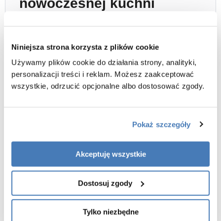
nowoczesnej kuchni
Zlewozmywak kuchenny Rea Toby 56x48 cm
w
wykończeniu
czarny mat
to propozycja do nowoczesnych
Niniejsza strona korzysta z plików cookie
kuchni, w których liczy się minimalistyczny wygląd oraz
Używamy plików cookie do działania strony, analityki,
wysoka funkcjonalność codziennego użytkowania.
personalizacji treści i reklam. Możesz zaakceptować
Dwukomorowa konstrukcja pozwala wygodniej
wszystkie, odrzucić opcjonalne albo dostosować zgody.
organizować pracę podczas przygotowywania posiłków i
zmywania naczyń.
Matowa czarna powierzchnia dobrze komponuje się z
Pokaż szczegóły
drewnem, kamieniem, betonem architektonicznym oraz
nowoczesną zabudową kuchenną w stylu loftowym i
Akceptuję wszystkie
minimalistycznym.
Dostosuj zgody
NOWOCZESNA KUCHNIA PREMIUM
Funkcjonalny układ dwóch
Tylko niezbędne