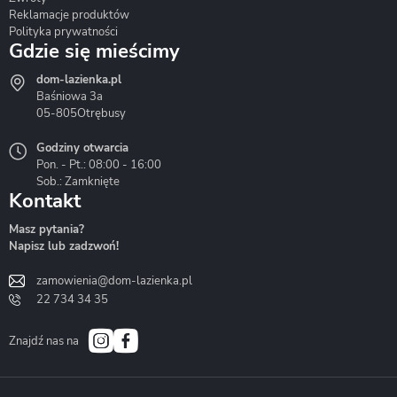
Reklamacje produktów
Polityka prywatności
Gdzie się mieścimy
dom-lazienka.pl
Hydrostop
Inea
Invena
Baśniowa 3a
05-805
Otrębusy
Godziny otwarcia
Pon. - Pt.: 08:00 - 16:00
Sob.: Zamknięte
Kontakt
Liveno
Loge Garden
Massi
Masz pytania?
Napisz lub zadzwoń!
zamowienia@dom-lazienka.pl
22 734 34 35
Mazur
Metal-Hurt
Moel
Bath&Spa
Znajdź nas na