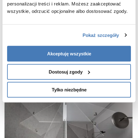
personalizacji treści i reklam. Możesz zaakceptować
praktyczny uchwyt drzwi
wszystkie, odrzucić opcjonalne albo dostosować zgody.
cienkie, niemal niewidoczne profile w kolorze chrom
wieszak na ręcznik w zestawie
gwarancja 7 lat
Pokaż szczegóły
Akceptuję wszystkie
Dostosuj zgody
Tylko niezbędne