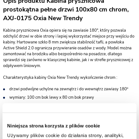
Opis produktu Kabina prysznicowa
prostokątna pełne drzwi 100x80 cm chrom,
AXJ-0175 Oxia New Trendy
Kabina prysznicowa Oxia opiera się na zawiasie 180°, który pozwala
odchylić drzwi w obie strony i lepiej wykorzystać miejsce przy wejściu do
kabiny. Hartowane szkło 8 mm zwiększa stabilność tafli, a powłoka
Active Shield 2.0 ogranicza przywieranie osadów z wody. Model można
zamontować na brodziku albo bezpośrednio na posadzce, dlatego
sprawdzi się zarówno w klasycznej kabinie, jak i w strefie prysznicowej z
odpływem liniowym.
Charakterystyka kabiny Oxia New Trendy wykończenie chrom :
drzwi podwójne uchylne na zewnątrz i do wewnątrz zawiasy 180º
wymiary: 100 cm bok lewy x 80 cm bok prawy
wysokość 200 cm
do kompletowania z brodzikiem lub bez - możliwy montaż na
posadzce
Niniejsza strona korzysta z plików cookie
bezpieczne szkło hartowane przezroczyste o grubości 8 mm
Używamy plików cookie do działania strony, analityki,
powłoka Active Shield 2.0 ułatwiająca utrzymanie czystości