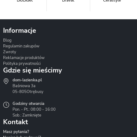
BioBidet
Bravat
Cerastyle
Informacje
Blog
Corsan
Gante
Hydrosan
Regulamin zakupów
Zwroty
Reklamacje produktów
Polityka prywatności
Gdzie się mieścimy
dom-lazienka.pl
Hydrostop
Inea
Invena
Baśniowa 3a
05-805
Otrębusy
Godziny otwarcia
Pon. - Pt.: 08:00 - 16:00
Sob.: Zamknięte
Kontakt
Liveno
Loge Garden
Massi
Masz pytania?