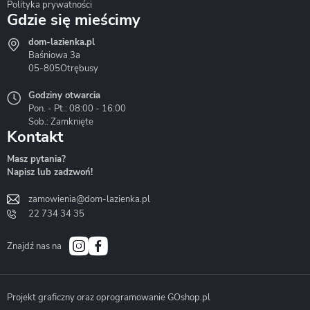
Polityka prywatności
Gdzie się mieścimy
dom-lazienka.pl
Hydrostop
Inea
Invena
Baśniowa 3a
05-805
Otrębusy
Godziny otwarcia
Pon. - Pt.: 08:00 - 16:00
Sob.: Zamknięte
Kontakt
Liveno
Loge Garden
Massi
Masz pytania?
Napisz lub zadzwoń!
zamowienia@dom-lazienka.pl
22 734 34 35
Mazur
Metal-Hurt
Moel
Bath&Spa
Znajdź nas na
Projekt graficzny oraz oprogramowanie GOshop.pl