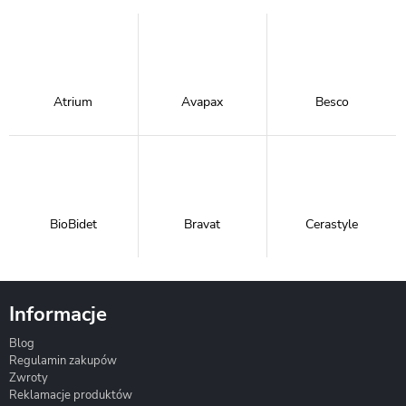
Atrium
Avapax
Besco
BioBidet
Bravat
Cerastyle
Informacje
Blog
Corsan
Gante
Hydrosan
Regulamin zakupów
Zwroty
Reklamacje produktów