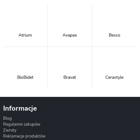
Atrium
Avapax
Besco
BioBidet
Bravat
Cerastyle
Informacje
Blog
Corsan
Gante
Hydrosan
Regulamin zakupów
Zwroty
Reklamacje produktów