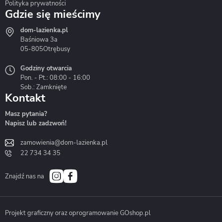
Polityka prywatności
Gdzie się mieścimy
dom-lazienka.pl
Hydrostop
Inea
Invena
Baśniowa 3a
05-805
Otrębusy
Godziny otwarcia
Pon. - Pt.: 08:00 - 16:00
Sob.: Zamknięte
Kontakt
Liveno
Loge Garden
Massi
Masz pytania?
Napisz lub zadzwoń!
zamowienia@dom-lazienka.pl
22 734 34 35
Mazur
Metal-Hurt
Moel
Bath&Spa
Znajdź nas na
Projekt graficzny oraz oprogramowanie GOshop.pl