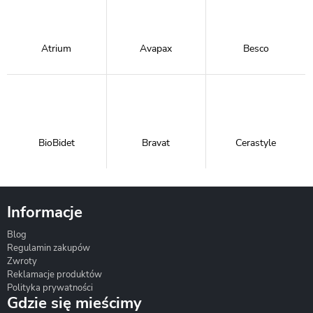
Atrium
Avapax
Besco
BioBidet
Bravat
Cerastyle
Informacje
Blog
Corsan
Gante
Hydrosan
Regulamin zakupów
Zwroty
Reklamacje produktów
Polityka prywatności
Gdzie się mieścimy