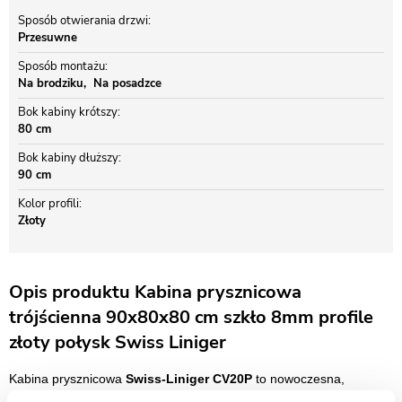
Sposób otwierania drzwi
Przesuwne
Sposób montażu
Na brodziku
Na posadzce
Bok kabiny krótszy
80 cm
Bok kabiny dłuższy
90 cm
Kolor profili
Złoty
Opis produktu Kabina prysznicowa
trójścienna 90x80x80 cm szkło 8mm profile
złoty połysk Swiss Liniger
Kabina prysznicowa
Swiss-Liniger CV20P
to nowoczesna,
trójścienna konstrukcja typu U-Form, która pozwala na swobodny