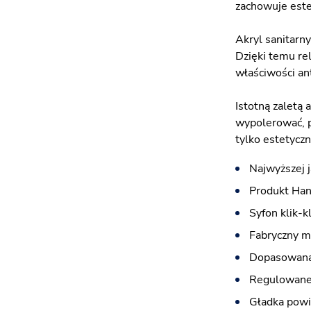
zachowuje este
Akryl sanitarn
Dzięki temu re
właściwości an
Istotną zaletą
wypolerować, p
tylko estetycz
Najwyższej 
Produkt Han
Syfon klik-
Fabryczny m
Dopasowana 
Regulowane 
Gładka powi