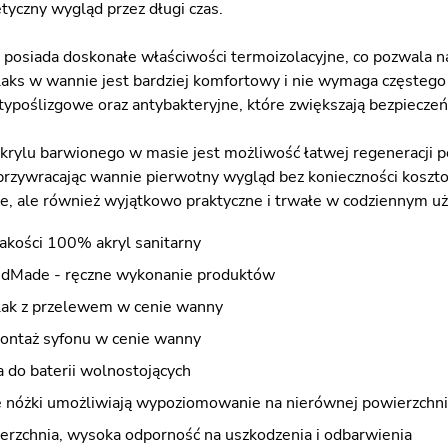
tyczny wygląd przez długi czas.
y posiada doskonałe właściwości termoizolacyjne, co pozwala n
laks w wannie jest bardziej komfortowy i nie wymaga częsteg
typoślizgowe oraz antybakteryjne, które zwiększają bezpieczeń
 akrylu barwionego w masie jest możliwość łatwej regeneracji
rzywracając wannie pierwotny wygląd bez konieczności koszto
ne, ale również wyjątkowo praktyczne i trwałe w codziennym u
jakości 100% akryl sanitarny
dMade - ręczne wykonanie produktów
klak z przelewem w cenie wanny
ontaż syfonu w cenie wanny
do baterii wolnostojących
nóżki umożliwiają wypoziomowanie na nierównej powierzchni
erzchnia, wysoka odporność na uszkodzenia i odbarwienia