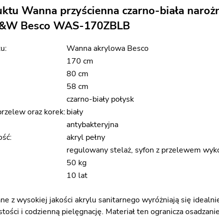
uktu Wanna przyścienna czarno-biała naroż
B&W Besco WAS-170ZBLB
u:
Wanna akrylowa Besco
170 cm
80 cm
58 cm
czarno-biały połysk
rzelew oraz korek:
biały
antybakteryjna
ość:
akryl pełny
regulowany stelaż, syfon z przelewem wyko
50 kg
10 lat
z wysokiej jakości akrylu sanitarnego wyróżniają się idealnie
tości i codzienną pielęgnację. Materiał ten ogranicza osadzan