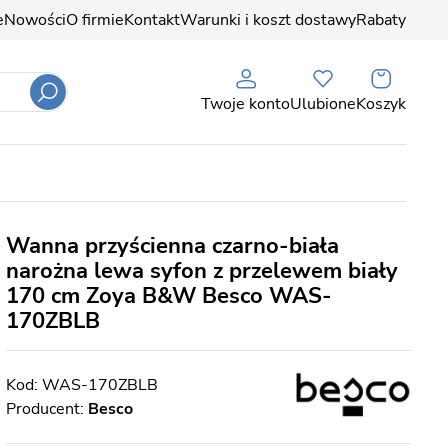
e
Nowości
O firmie
Kontakt
Warunki i koszt dostawy
Rabaty
Twoje konto
Ulubione
Koszyk
Wanna przyścienna czarno-biała
narożna lewa syfon z przelewem biały
170 cm Zoya B&W Besco WAS-
170ZBLB
WAS-170ZBLB
Producent:
Besco