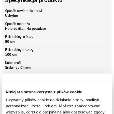
Specyfikacja produktu
Sposób otwierania drzwi
Uchylne
Sposób montażu
Na brodziku
Na posadzce
Bok kabiny krótszy
80 cm
Bok kabiny dłuższy
100 cm
Kolor profili
Srebrny / Chrom
Opis produktu Kabina prysznicowa
Niniejsza strona korzysta z plików cookie
prostokątna 80x100 Napoli Atrium
Używamy plików cookie do działania strony, analityki,
Kabina prysznicowa Napoli to prostokątna, jednoskrzydłowa kabina z
personalizacji treści i reklam. Możesz zaakceptować
drzwiami uchylnymi. Jest uniwersalna kierunkowo, dzięki czemu znajdzie
wszystkie, odrzucić opcjonalne albo dostosować zgody.