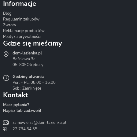
Informacje
Blog
Corsan
Gante
Hydrosan
Regulamin zakupów
Zwroty
Reklamacje produktów
Polityka prywatności
Gdzie się mieścimy
dom-lazienka.pl
Hydrostop
Inea
Invena
Baśniowa 3a
05-805
Otrębusy
Godziny otwarcia
Pon. - Pt.: 08:00 - 16:00
Sob.: Zamknięte
Kontakt
Liveno
Loge Garden
Massi
Masz pytania?
Napisz lub zadzwoń!
zamowienia@dom-lazienka.pl
22 734 34 35
Mazur