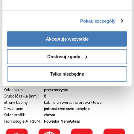
zastosowanie w każdej łazience – kierunek kabiny dostosowywany jest
podczas montażu. Posiada elegancki i funkcjonalny system zawiasów,
rynienkę odprowadzającą wodę do wewnątrz kabiny oraz funkcjonalne
mocowanie ścianek stałych.
Pokaż szczegóły
Kabina ykonana jest z bezpiecznego hartowanego szkła o grubości 8mm
pokrytego powłoką NANOGLASS, ułatwiającą utrzymanie szkła w
idealnej czystości. Kabinę można montować zarówno na brodziku jak i
Akceptuję wszystkie
bezpośrednio na posadzce.
SZEROKOŚĆ WEJŚCIA 60 CM
Dostosuj zgody
Numer katalogowy:
AC2B
Seria:
Napoli
Wymiary [cm]:
80 drzwi x 100 ścianka boczna
Tylko niezbędne
Wysokość kabiny [cm]:
195
Wypełnienie drzwi:
szkło hartowane
Kolor szkła:
przezroczyste
Grubość szkła [mm]:
8
Strony kabiny
kabina uniwersalna prawa / lewa
Otwieranie:
jednoskrzydłowe uchylne
Kolor profili:
chrom
Technologie ATRIUM:
Powłoka NanoGlass